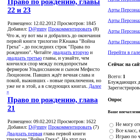
Право по рождению, главы
22 и 23
Арты Персона
Арты Персона
Размещено: 12.02.2012
Просмотров: 1845
Добавил:
D@mmy
Прокомментировать
(8)
Арты Персона
Что ж, ну вот мы и добрались до окончания
первой книги трилогии Р.Кнаака "Война
Арты Персона
Греха" - до последних строк "Права по
рождению". Читайте
двадцать вторую
и
Перейти в гал
двадцать третью
главы, и узнайте, чем
кончился спор между псевдопростым
Сейчас на сай
фермером Ульдиссианом и сыном Мефисто
Люционом. Павших ждёт вечная слава и
Всего:
1
покой, выживших - новые приключения, но
Блуждающих д
уже не в этой, а в следующих книгах.
Далее
Зарегистриро
»
Право по рождению, глава
Опрос
21
Ваше впечатлени
Размещено: 09.02.2012
Просмотров: 1622
Не могу от
Добавил:
D@mmy
Прокомментировать
(7)
Все класс,
Двадцать первая
глава первой книги
Играю по ч
трилогии "Война Греха". На этот раз