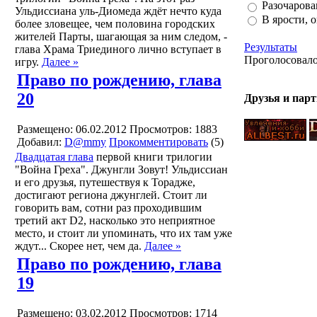
Разочарова
Ульдиссиана уль-Диомеда ждёт нечто куда
В ярости, 
более зловещее, чем половина городских
жителей Парты, шагающая за ним следом, -
Результаты
глава Храма Триединого лично вступает в
Проголосовал
игру.
Далее »
Право по рождению, глава
20
Друзья и пар
Размещено: 06.02.2012
Просмотров: 1883
Добавил:
D@mmy
Прокомментировать
(5)
Двадцатая глава
первой книги трилогии
"Война Греха". Джунгли Зовут! Ульдиссиан
и его друзья, путешествуя к Торадже,
достигают региона джунглей. Стоит ли
говорить вам, сотни раз проходившим
третий акт D2, насколько это неприятное
место, и стоит ли упоминать, что их там уже
ждут... Скорее нет, чем да.
Далее »
Право по рождению, глава
19
Размещено: 03.02.2012
Просмотров: 1714