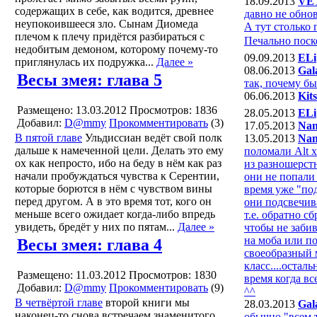
18.09.2013
VE
содержащих в себе, как водится, древнее
давно не обно
неупокоившееся зло. Сынам Диомеда
А тут столько
плечом к плечу придётся разбираться с
Печально поско
недобитым демоном, которому почему-то
09.09.2013
ELi
приглянулась их подружка...
Далее »
08.06.2013
Gal
Весы змея: глава 5
так, почему бы
06.06.2013
Kit
Размещено: 13.03.2012
Просмотров: 1836
28.05.2013
ELi
Добавил:
D@mmy
Прокомментировать
(3)
17.05.2013
Nan
В пятой главе
Ульдиссиан ведёт свой полк
13.05.2013
Nan
дальше к намеченной цели. Делать это ему
поломали Alt 
ох как непросто, ибо на беду в нём как раз
из разношерст
начали пробуждаться чувства к Серентии,
они не попали 
которые борются в нём с чувством вины
время уже "под
перед другом. А в это время тот, кого он
они подсвечив
меньше всего ожидает когда-либо впредь
т.е. обратно с
увидеть, бредёт у них по пятам...
Далее »
чтобы не заби
на моба или по
Весы змея: глава 4
своеобразный 
класс....остал
Размещено: 11.03.2012
Просмотров: 1830
время когда в
Добавил:
D@mmy
Прокомментировать
(9)
^^
В четвёртой главе
второй книги мы
28.03.2013
Gal
наконец-то снова встречаем знаменитого
обычно "всем т