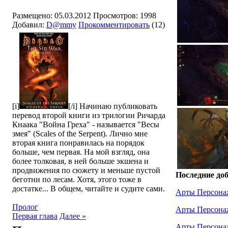
Размещено: 05.03.2012
Просмотров: 1998
Добавил:
D@mmy
Прокомментировать
(12)
[i]
[/i] Начинаю публиковать
перевод второй книги из трилогии Ричарда
Кнаака "Война Греха" - называется "Весы
змея" (Scales of the Serpent). Лично мне
вторая книга понравилась на порядок
больше, чем первая. На мой взгляд, она
более толковая, в ней больше экшена и
продвижения по сюжету и меньше пустой
Последние до
беготни по лесам. Хотя, этого тоже в
достатке... В общем, читайте и судите сами.
Арты Персона
Пролог
Арты Персона
Первая глава
Далее »
Арты Персона