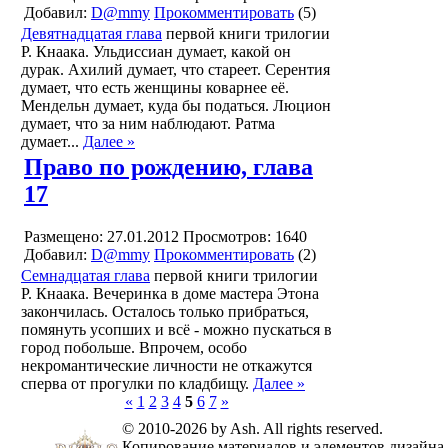
Добавил:
D@mmy
Прокомментировать
(5)
Девятнадцатая глава
первой книги трилогии
Р. Кнаака. Ульдиссиан думает, какой он
дурак. Ахилий думает, что стареет. Серентия
думает, что есть женщины коварнее её.
Мендельн думает, куда бы податься. Люцион
думает, что за ним наблюдают. Ратма
думает...
Далее »
Право по рождению, глава
17
Размещено: 27.01.2012
Просмотров: 1640
Добавил:
D@mmy
Прокомментировать
(2)
Семнадцатая глава
первой книги трилогии
Р. Кнаака. Вечеринка в доме мастера Этона
закончилась. Осталось только прибраться,
помянуть усопших и всё - можно пускаться в
город побольше. Впрочем, особо
некромантические личности не откажутся
сперва от прогулки по кладбищу.
Далее »
«
1
2
3
4
5
6
7
»
© 2010-2026 by Ash. All rights reserved.
Копирование материалов и элементов дизайна 