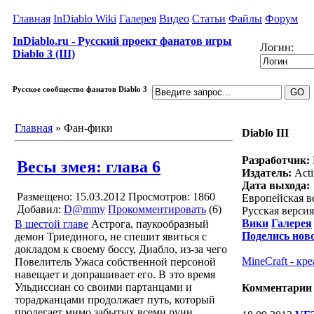
Главная
InDiablo Wiki
Галерея
Видео
Статьи
Файлы
Форум
InDiablo.ru - Русский проект фанатов игры
Логин:
Diablo 3 (III)
Русское сообщество фанатов Diablo 3
Главная
»
Фан-фики
Diablo III
Разработчик:
Весы змея: глава 6
Издатель:
Acti
Дата выхода:
Размещено: 15.03.2012
Просмотров: 1860
Европейская ве
Добавил:
D@mmy
Прокомментировать
(6)
Русская версия
Вики
Галерея
В шестой главе
Астрога, паукообразный
Поделись нов
демон Триединого, не спешит явиться с
докладом к своему боссу, Диабло, из-за чего
MineCraft - кр
Повелитель Ужаса собственной персоной
навещает и допрашивает его. В это время
Ульдиссиан со своими партанцами и
Комментарии
тораджанцами продолжает путь, который
пролегает мимо забытых всеми руин,