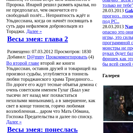
Пророка. Инарий решил размять крылья, но
только не тебе"
не предполагал, чем окончится его
28.03.2013
Gal
свободный полёт... Неприятность ждёт и
прогноз.. пос
Ульдиссиана, когда он начнёт посвящать в
под РС..
суть дара нефалемов добровольцев из
28.03.2013
Nan
Тораджи.
Далее »
опасно это они
игры, это силь
Весы змея: глава 2
программной о
монстры не про
Размещено: 07.03.2012
Просмотров: 1830
руках будет ба
Добавил:
D@mmy
Прокомментировать
(4)
фришек как это
Во второй главе
второй же книги
бы всей своей
Ульдиссиан, оставив друзей и товарищей на
произвол судьбы, углубляется в тоннель
Галерея
любви тораджанского храма Триединого...
По дороге его ждут тесные объятья демона с
очень советским именем Гулаг (Баал уже
тысячи лет назад мог похвастаться
нехилыми миньонами), а в завершение, как
свет в конце тоннеля, горячо любимая
возлюбленная... даром что Мать Обмана,
Госпожа Предательства и далее по списку.
Далее »
Весы змея: понеслась