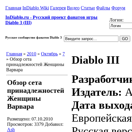
Главная
InDiablo Wiki
Галерея
Видео
Статьи
Файлы
Форум
InDiablo.ru - Русский проект фанатов игры
Логин:
Diablo 3 (III)
Русское сообщество фанатов Diablo 3
Главная
»
2010
»
Октябрь
»
7
Diablo III
» Обзор cета
принадлежностей Женщины
Варвара
Разработчи
Обзор cета
Издатель:
Ac
принадлежностей
Женщины
Дата выход
Варвара
Европейская
Размещено: 07.10.2010
Просмотров: 3379
Добавил:
Русская верс
Ash