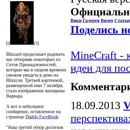
Официальн
Вики
Галерея
Видео
Статьи
Поделись н
[i]
[/i]
MineCraft -
Blizzard продолжает радовать
нас обзорами некоторых из
идеи для по
Сетов Принадлежностей,
которые мы в скором времени
сможем увидеть в демо на
Blizzcon. Третьей картинкой,
Комментар
размещенной ими 7 октября,
стало изображение женщины
Варвара.
18.09.2013
А вот и небольшое
сообщение, оставленное на
перспектива
странице
Diablo FaceBook
:
Наш третий обзор доспехов