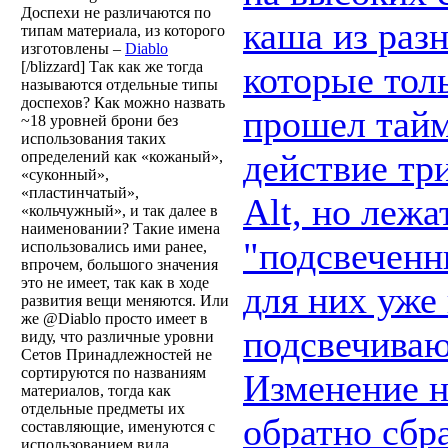
Доспехи не различаются по
каша из раз
типам материала, из которого
изготовлены –
Diablo
[/blizzard] Так как же тогда
которые тол
называются отдельные типы
доспехов? Как можно назвать
прошел тайм
~18 уровней брони без
использования таких
действие тр
определений как «кожаный»,
«суконный»,
«пластинчатый»,
Alt, но лежа
«кольчужный», и так далее в
наименовании? Такие имена
"подсвеченн
использовались ими ранее,
впрочем, большого значения
это не имеет, так как в ходе
для них уже
развития вещи меняются. Или
же @Diablo просто имеет в
подсвечиваю
виду, что различные уровни
Сетов Принадлежностей не
сортируются по названиям
Изменение на
материалов, тогда как
отдельные предметы их
обратно сбр
составляющие, именуются с
использованием вида