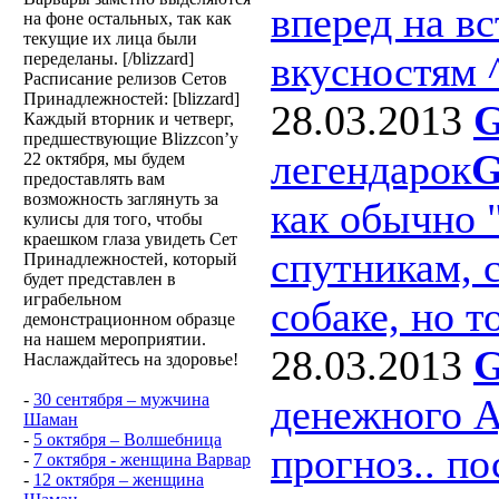
вперед на в
на фоне остальных, так как
текущие их лица были
вкусностям 
переделаны. [/blizzard]
Расписание релизов Сетов
Принадлежностей: [blizzard]
28.03.2013
G
Каждый вторник и четверг,
предшествующие Blizzcon’у
легендарок
G
22 октября, мы будем
предоставлять вам
возможность заглянуть за
как обычно 
кулисы для того, чтобы
краешком глаза увидеть Сет
спутникам, с
Принадлежностей, который
будет представлен в
играбельном
собаке, но то
демонстрационном образце
на нашем мероприятии.
28.03.2013
G
Наслаждайтесь на здоровье!
-
30 сентября – мужчина
денежного 
Шаман
-
5 октября – Волшебница
прогноз.. п
-
7 октября - женщина Варвар
-
12 октября – женщина