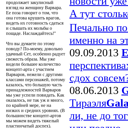
новости уже
продолжает закулисный
взгляд на женщину Варвара.
А тут столь
Ее поза говорит о том, что
она готова крушить врагов,
видеть их готовность сдаться
Печально по
и слышать их мольбы о
пощаде. Наслаждайтесь!
именно на э
Что вы думаете по этому
поводу? По-моему, довольно
09.09.2013
E
удачный Сет, особенно радует
свежесть образа. Мы уже
перспектива
видели большее количество
концепт-арта с участием
сдох совсем
Варваров, нежели с другими
классами персонажей, потому
казалось, что большую часть
08.06.2013
G
принадлежностей Варваров
мы уже успели повидать. Как
Тираэля
Gal
оказалось, не так уж и много,
по крайней мере, не на
низких и средних уровнях. (В
ли, не до то
большинстве концепт-артов
мы можем видеть тяжелый
или поздно..
пластинчатый доспех).