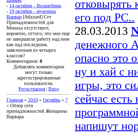
отковырять 
Шаман
-
14 октября – Волшебник
-
19 октября – мужчина
его под РС..
Варвар
[/blizzard] Сет
Принадлежностей для
28.03.2013
N
Монаха отсутствует,
вероятно, оттого, что они еще
не завершили работу над ним
денежного 
как над последним,
заявленным из четырех
опасно это о
классов?
Комментариев:
0
Добавлять комментарии
ну и хай с 
могут только
зарегистрированные
игры, это с
пользователи.
Регистрация
|
Вход
сейчас есть 
Главная
»
2010
»
Октябрь
»
7
» Обзор cета
программной
принадлежностей Женщины
Варвара
напишут нор