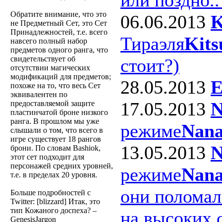
Обратите внимание, что это
06.06.2013
K
не Предметный Сет, это Сет
Принадлежностей, т.е. всего
Тираэля
Kits
навсего полный набор
предметов одного ранга, что
свидетельствует об
стоит?)
отсутствии магических
модификаций для предметов;
28.05.2013
E
похоже на то, что весь Сет
эквивалентен по
17.05.2013
N
предоставляемой защите
пластинчатой броне низкого
ранга. В прошлом мы уже
режиме
Nana
слышали о том, что всего в
игре существует 18 рангов
13.05.2013
N
брони. По словам Bashiok,
этот сет подходит для
персонажей средних уровней,
режиме
Nana
т.е. в пределах 20 уровня.
они поломал
Больше подробностей с
Twitter: [blizzard]
Итак, это
тип Кожаного доспеха? –
на высоких 
GenesisJargon