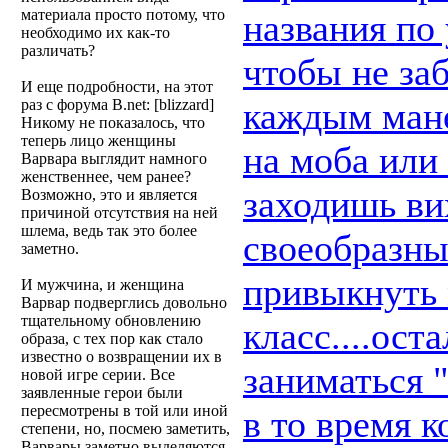
материала просто потому, что
названия по
необходимо их как-то
различать?
чтобы не за
И еще подробности, на этот
каждым мане
раз с форума B.net: [blizzard]
Никому не показалось, что
теперь лицо женщины
на моба или
Варвара выглядит намного
женственнее, чем ранее?
заходишь вих
Возможно, это и является
причиной отсутствия на ней
шлема, ведь так это более
своеобразны
заметно.
привыкнуть 
И мужчина, и женщина
Варвар подверглись довольно
тщательному обновлению
класс....ос
образа, с тех пор как стало
известно о возвращении их в
заниматься 
новой игре серии. Все
заявленные герои были
пересмотрены в той или иной
в то время 
степени, но, посмею заметить,
Варвары заметно выделяются